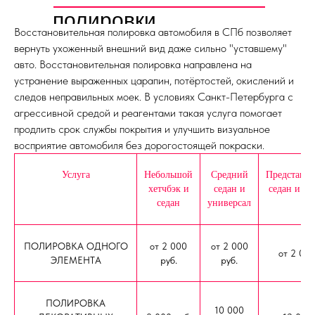
полировки
Восстановительная полировка автомобиля в СПб позволяет
вернуть ухоженный внешний вид даже сильно "уставшему"
авто. Восстановительная полировка направлена на
устранение выраженных царапин, потёртостей, окислений и
следов неправильных моек. В условиях Санкт-Петербурга с
агрессивной средой и реагентами такая услуга помогает
продлить срок службы покрытия и улучшить визуальное
восприятие автомобиля без дорогостоящей покраски.
Услуга
Небольшой
Средний
Представит
хетчбэк и
седан и
седан и кр
седан
универсал
ПОЛИРОВКА ОДНОГО
от 2 000
от 2 000
от 2 000
ЭЛЕМЕНТА
руб.
руб.
ПОЛИРОВКА
10 000